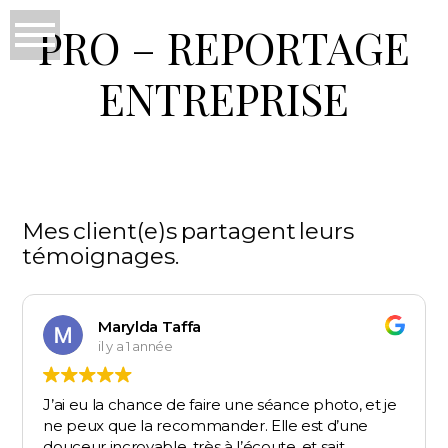
PRO – REPORTAGE
ENTREPRISE
Mes client(e)s partagent leurs
témoignages.
Marylda Taffa
il y a 1 année
J’ai eu la chance de faire une séance photo, et je
ne peux que la recommander. Elle est d’une
douceur incroyable, très à l’écoute, et sait