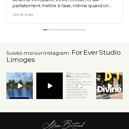
parfaitement mettre à l’aise, même quand on
n’est pas à l’aise devant l’objectif. Elle guide avec
Lire la suite
bienveillance tout au long de la séance, sans
jamais forcer les choses. Ce qui lui tient à cœur -
que les gens se reconnaissent sur les photos – se
ressent vraiment dans son travail. Les images sont
naturelles, vraies, et profondément humaines.
Merci encore pour ce beau moment !
For Ever Studio
Suivez-moi sur Instagram :
Limoges
🤍 Votre bébé est
🤍 Votre bébé est
✨ Lien en bio
9
1
attendu cet
attendu cet
pour
automne ?
automne ?
reservation.
...
...
Pourquoi j’ai
...
1
1
3
2
9
2