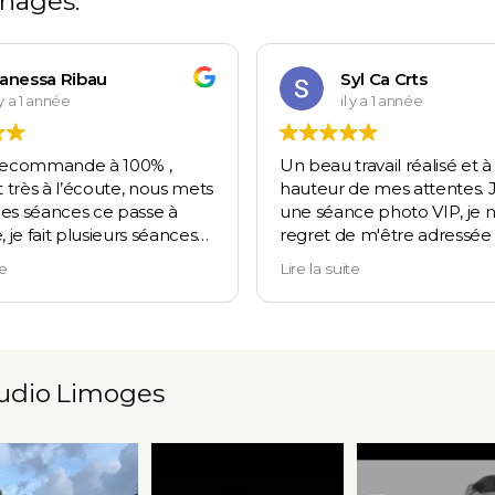
gnages.
anessa Ribau
Syl Ca Crts
l y a 1 année
il y a 1 année
recommande à 100% ,
Un beau travail réalisé et à 
t très à l’écoute, nous mets
hauteur de mes attentes. J'
 les séances ce passe à
une séance photo VIP, je n
, je fait plusieurs séances
regret de m'être adressée 
e même l’aquatique et je
pour cela. Au delà de son t
te
Lire la suite
commande à 10000!
indéniable pour la photogr
ez y aller , il aura pas des
c'est une personne à l'écou
s plus vous que les photos
sait conseiller afin d'obtenir
i reste dans nous mémoire !
meilleur rendu possible. U
expérience, gravée à jamai
tudio Limoges
Merci !!
🤍 Votre bébé est attendu cet
🤍 Votre bébé est att
10
1
automne ?
automne ?
...
...