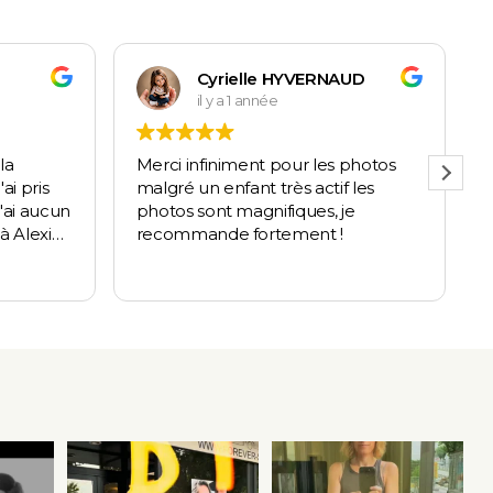
Cyrielle HYVERNAUD
il y a 1 année
la
Merci infiniment pour les photos
E
ai pris
malgré un enfant très actif les
'ai aucun
photos sont magnifiques, je
à Alexia
recommande fortement !
alent
L
aphie,
te, qui
 le
ne belle
s 🙂
endu cet
✨ Lien en bio pour reservation.
🌿 Une petite pause… pour
Pourquoi j’ai
...
mieux vous retrouver.
...