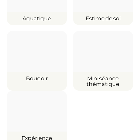
Aquatique
Estime de soi
Boudoir
Mini séance
thématique
Expérience