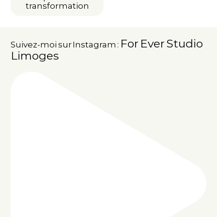
transformation
For Ever Studio
Suivez-moi sur Instagram :
Limoges