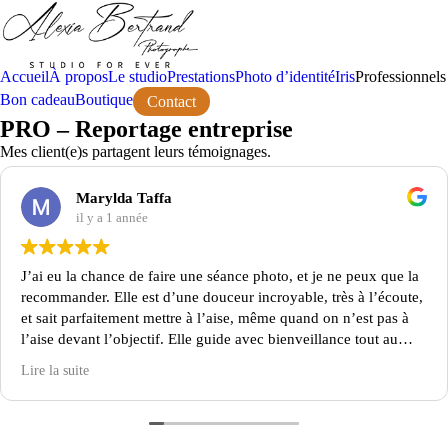
Accueil
À propos
Le studio
Prestations
Photo d’identité
Iris
Professionnels
Bon cadeau
Boutique
Contact
PRO – Reportage entreprise
Mes client(e)s partagent leurs témoignages.
Marylda Taffa
il y a 1 année
J’ai eu la chance de faire une séance photo, et je ne peux que la
recommander. Elle est d’une douceur incroyable, très à l’écoute,
et sait parfaitement mettre à l’aise, même quand on n’est pas à
l’aise devant l’objectif. Elle guide avec bienveillance tout au
long de la séance, sans jamais forcer les choses. Ce qui lui tient à
Lire la suite
cœur - que les gens se reconnaissent sur les photos – se ressent
vraiment dans son travail. Les images sont naturelles, vraies, et
profondément humaines. Merci encore pour ce beau moment !