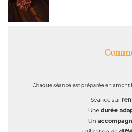
Commen
Chaque séance est préparée en amont lors
Séance sur
ren
Une
durée ada
Un
accompagn
Utilisation de
diff