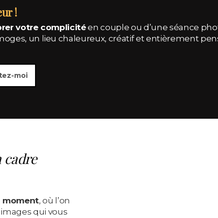
ur !
rer votre complicité
en couple ou d’une séance pho
ges, un lieu chaleureux, créatif et entièrement pens
tez-moi
 cadre
ai moment
, où l’on
 images qui vous