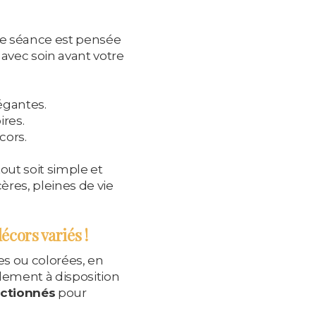
ue séance est pensée
avec soin avant votre
égantes.
ires.
cors.
tout soit simple et
ères, pleines de vie
écors variés !
s ou colorées, en
lement à disposition
ectionnés
pour